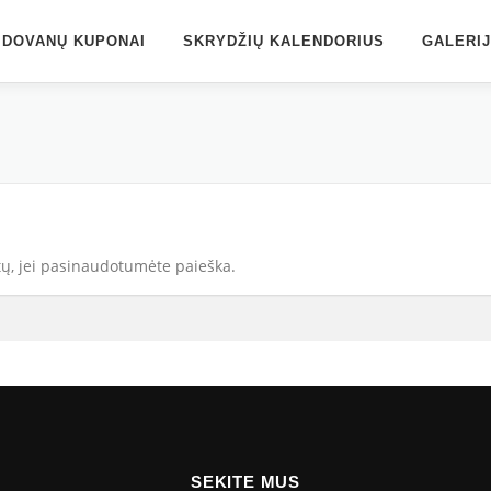
DOVANŲ KUPONAI
SKRYDŽIŲ KALENDORIUS
GALERI
tų, jei pasinaudotumėte paieška.
SEKITE MUS